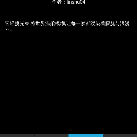
作者：linshu04
它轻揽光束,将世界温柔模糊,让每一帧都浸染着朦胧与浪漫
～...