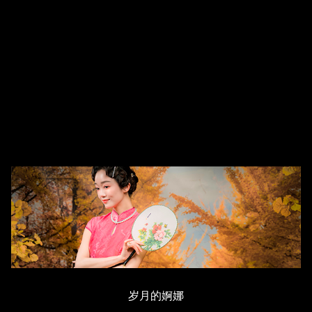
岁月的婀娜